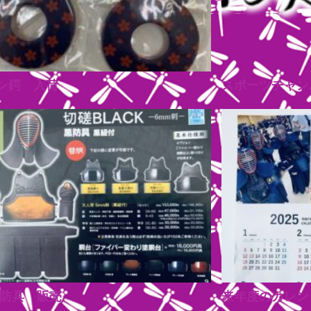
ン鍔 入荷
スポーツチャン
K防具 販売
来年度のカレン