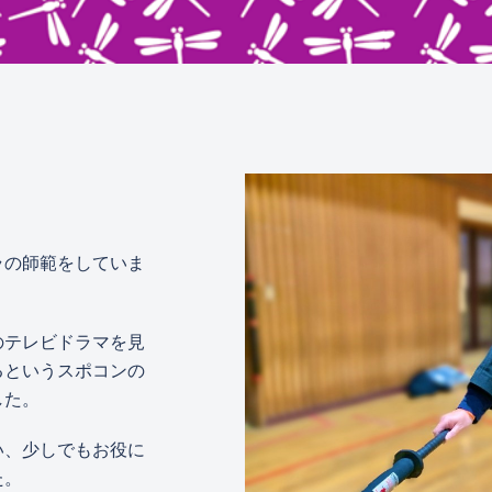
ラの師範をしていま
のテレビドラマを見
るというスポコンの
した。
い、少しでもお役に
た。