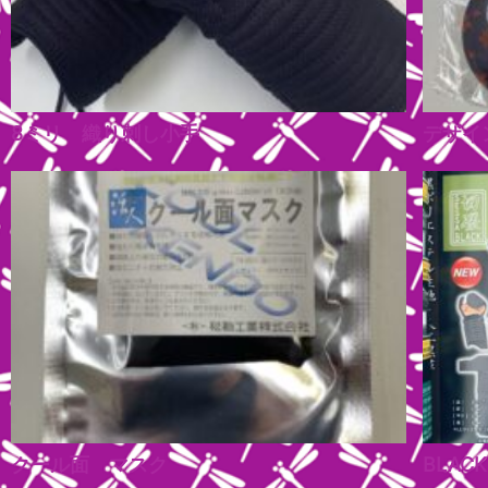
8ミリ 織り刺し小手
デザイ
クール面 マスク
BLAC