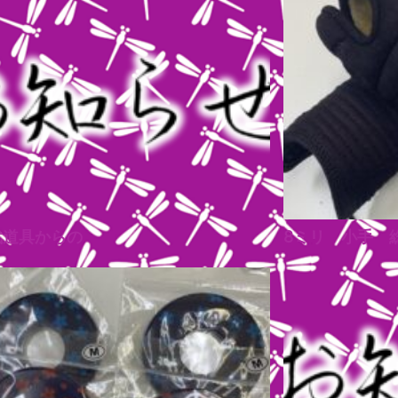
ｲ武道具からの
8ミリ 小手 