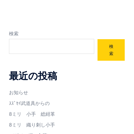
検索
検
索
最近の投稿
お知らせ
ｽｽﾞｾｲ武道具からの
8ミリ 小手 総紺革
8ミリ 織り刺し小手