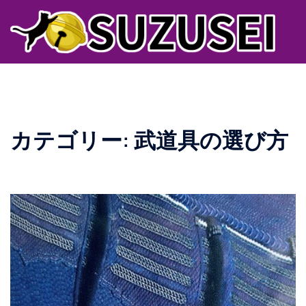
コ
ン
テ
ン
ツ
へ
ス
カテゴリー:
武道具の選び方
キ
ッ
プ